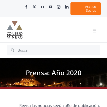
Skip
Acceso
to
Socios
content
Toggle
Navigati
Inicio
Search
for:
Nosotros
Documentos
Prensa: Año 2020
Minería en Chile
Plataformas Digitales
Comunicaciones
Revisa las noticias según año de publicación: