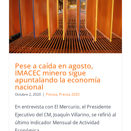
Pese a caída en agosto,
IMACEC minero sigue
apuntalando la economía
nacional
Octubre 2, 2020
|
Prensa
,
Prensa 2020
En entrevista con El Mercurio, el Presidente
Ejecutivo del CM, Joaquín Villarino, se refirió al
último Indicador Mensual de Actividad
Económica.