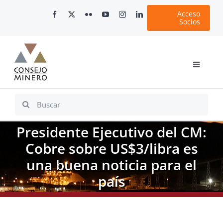
Skip
Acceso
to
Socios
content
Toggle
Navigati
Inicio
Search
for:
Nosotros
Presidente Ejecutivo del CM:
Documentos
Cobre sobre US$3/libra es
Minería en Chile
una buena noticia para el
Plataformas Digitales
país
Comunicaciones