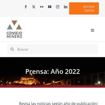
Skip
Acceso
to
Socios
content
Toggle
Navigati
Inicio
Search
for:
Nosotros
Documentos
Prensa: Año 2022
Minería en Chile
Plataformas Digitales
Comunicaciones
Revisa las noticias según año de publicación: