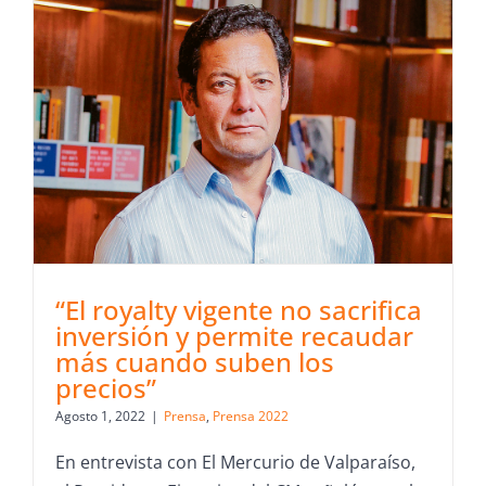
“El royalty vigente no sacrifica
inversión y permite recaudar
más cuando suben los
precios”
Agosto 1, 2022
|
Prensa
,
Prensa 2022
En entrevista con El Mercurio de Valparaíso,