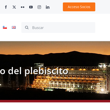
Acceso Socios
Search
for:
o del plebiscito