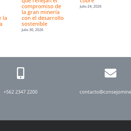
que reflejan el
cobre
compromiso de
Julio 24, 2026
la gran minería
 la
con el desarrollo
a
sostenible
Julio 30, 2026
+562 2347 2200
contacto@consejomine