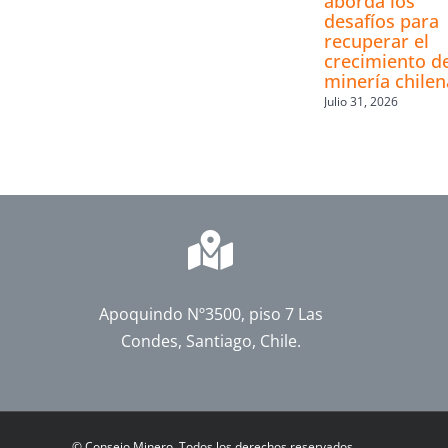
aborda los
desafíos para
recuperar el
crecimiento de
minería chilen
Julio 31, 2026
Apoquindo Nº3500, piso 7 Las
Condes, Santiago, Chile.
©
Consejo Minero. Todos los derechos reservados.