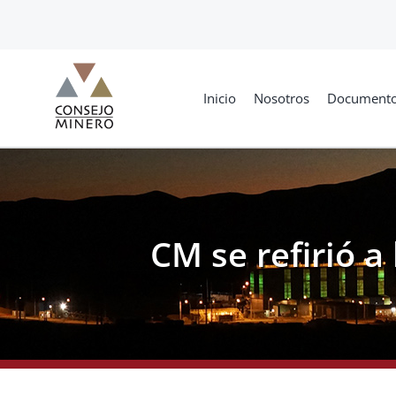
Skip
to
content
Inicio
Nosotros
Document
CM se refirió a