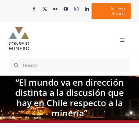
Skip
Acceso
to
Socios
content
Toggle
Navigati
Inicio
Search
for:
Nosotros
“El mundo va en dirección
Documentos
distinta a la discusión que
Minería en Chile
hay en Chile respecto a la
Plataformas Digitales
minería”
Comunicaciones