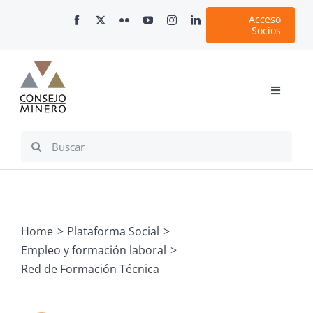
Skip
Acceso
to
Socios
content
Toggle
Navigati
Inicio
Search
for:
Nosotros
Documentos
Minería en Chile
Home
Plataforma Social
Plataformas Digitales
Empleo y formación laboral
Comunicaciones
Red de Formación Técnica