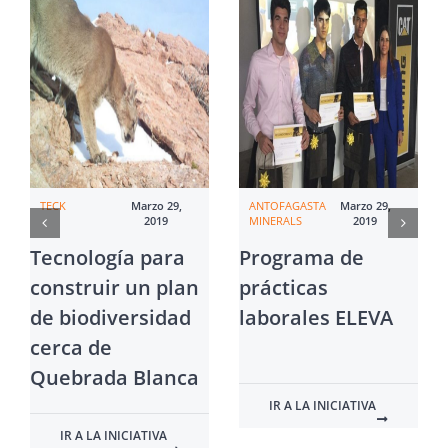
TECK
Marzo 29,
ANTOFAGASTA
Marzo 29,
2019
MINERALS
2019
Tecnología para
Programa de
construir un plan
prácticas
de biodiversidad
laborales ELEVA
cerca de
Quebrada Blanca
IR A LA INICIATIVA
IR A LA INICIATIVA