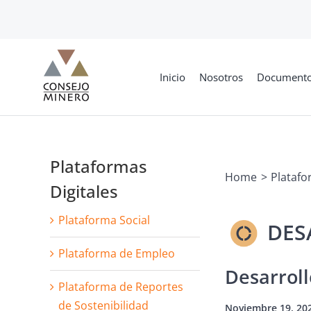
Skip
to
content
Inicio
Nosotros
Document
Plataformas
Home
Platafo
Digitales
Plataforma Social
Plataforma de Empleo
Desarroll
Plataforma de Reportes
de Sostenibilidad
Noviembre 19, 20