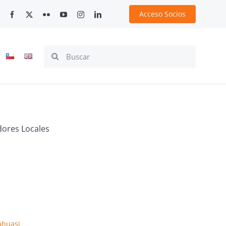
Acceso Socios
Search
for:
dores Locales
ahuasi