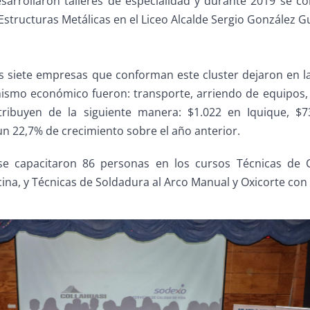
sarrollaron talleres de especialidad y durante 2019 se con
Estructuras Metálicas en el Liceo Alcalde Sergio González 
s siete empresas que conforman este cluster dejaron en la
smo económico fueron: transporte, arriendo de equipos, ho
stribuyen de la siguiente manera: $1.022 en Iquique, $
n 22,7% de crecimiento sobre el año anterior.
se capacitaron 86 personas en los cursos Técnicas de 
na, y Técnicas de Soldadura al Arco Manual y Oxicorte con 