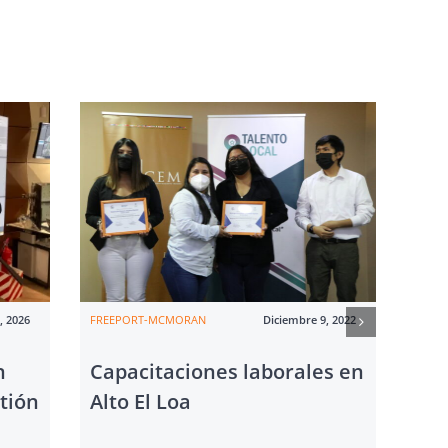
, 2026
FREEPORT-MCMORAN
Diciembre 9, 2022
CMP
n
Capacitaciones laborales en
Pr
tión
Alto El Loa
Cal