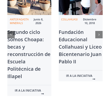
ANTOFAGASTA
Junio 8,
COLLAHUASI
Diciembre
MINERALS
2026
10, 2018
Segundo ciclo
Fundación
Somos Choapa:
Educacional
becas y
Collahuasi y Liceo
reconstrucción de
Bicentenario Juan
Escuela
Pablo II
Politécnica de
Illapel
IR A LA INICIATIVA
IR A LA INICIATIVA