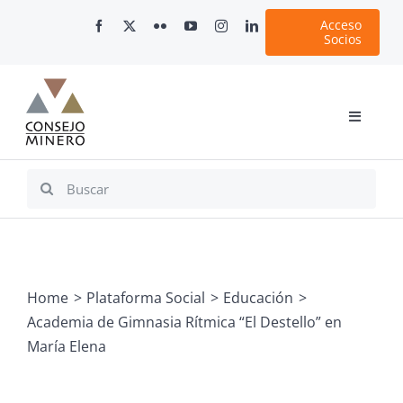
Skip
Acceso
to
Socios
content
Toggle
Navigati
Inicio
Search
for:
Nosotros
Documentos
Minería en Chile
Home
Plataforma Social
Educación
Plataformas Digitales
Academia de Gimnasia Rítmica “El Destello” en
Comunicaciones
María Elena