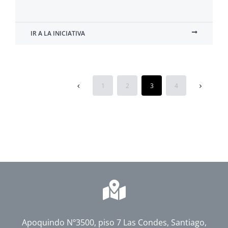
IR A LA INICIATIVA
1
2
3
4
Apoquindo Nº3500, piso 7 Las Condes, Santiago,