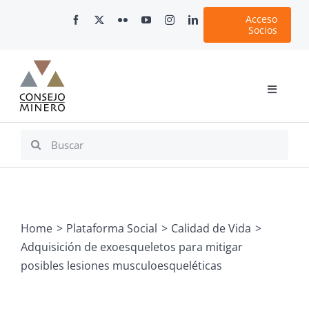
Skip
Acceso
to
Socios
content
Toggle
Navigati
Inicio
Search
for:
Nosotros
Documentos
Minería en Chile
Home
Plataforma Social
Calidad de Vida
Plataformas Digitales
Adquisición de exoesqueletos para mitigar
Comunicaciones
posibles lesiones musculoesqueléticas