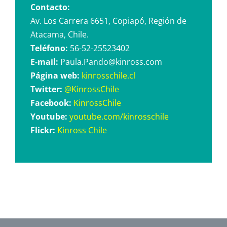
Contacto:
Av. Los Carrera 6651, Copiapó, Región de
Atacama, Chile.
Teléfono:
56-52-25523402
E-mail:
Paula.Pando@kinross.com
Página web:
kinrosschile.cl
Twitter:
@KinrossChile
Facebook:
KinrossChile
Youtube:
youtube.com/kinrosschile
Flickr:
Kinross Chile