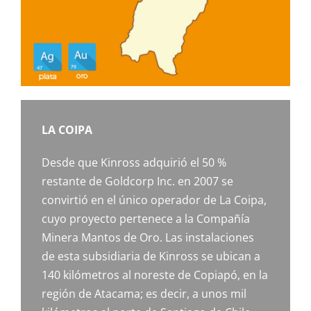
LA COIPA
Desde que Kinross adquirió el 50 %
restante de Goldcorp Inc. en 2007 se
convirtió en el único operador de La Coipa,
cuyo proyecto pertenece a la Compañía
Minera Mantos de Oro. Las instalaciones
de esta subsidiaria de Kinross se ubican a
140 kilómetros al noreste de Copiapó, en la
región de Atacama; es decir, a unos mil