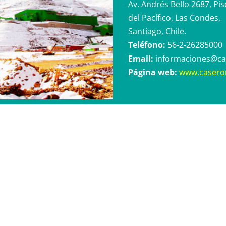
Av. Andrés Bello 2687, Piso
del Pacífico, Las Condes,
Santiago, Chile.
Teléfono:
56-2-26285000
Email:
informaciones@ca
Página web:
www.caseron