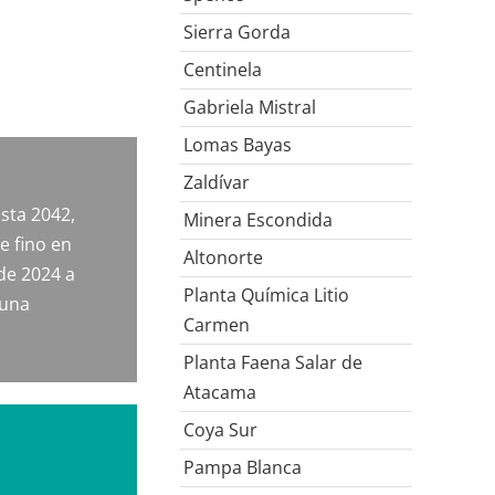
Sierra Gorda
Centinela
Gabriela Mistral
Lomas Bayas
Zaldívar
asta 2042,
Minera Escondida
e fino en
Altonorte
de 2024 a
Planta Química Litio
 una
Carmen
Planta Faena Salar de
Atacama
Coya Sur
Pampa Blanca