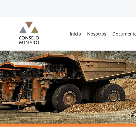
Skip
to
content
Inicio
Nosotros
Document