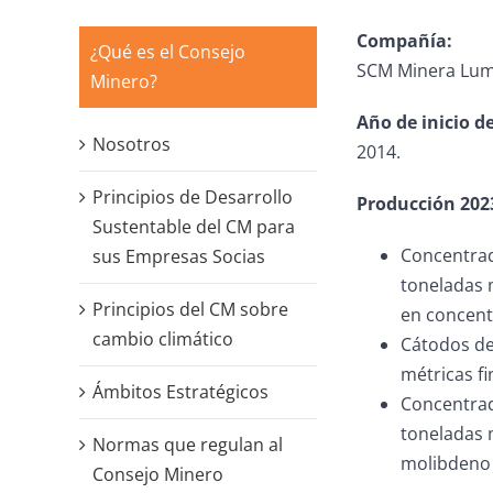
Compañía:
¿Qué es el Consejo
SCM Minera Lumi
Minero?
Año de inicio d
Nosotros
2014.
Principios de Desarrollo
Producción 202
Sustentable del CM para
Concentrad
sus Empresas Socias
toneladas 
Principios del CM sobre
en concent
cambio climático
Cátodos de
métricas fi
Ámbitos Estratégicos
Concentrad
toneladas 
Normas que regulan al
molibdeno 
Consejo Minero