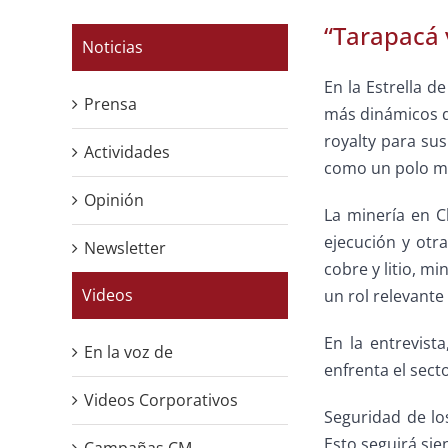
“Tarapacá 
Noticias
En la Estrella d
Prensa
más dinámicos de
royalty para sus
Actividades
como un polo mi
Opinión
La minería en C
ejecución y otr
Newsletter
cobre y litio, m
Videos
un rol relevante
En la entrevist
En la voz de
enfrenta el secto
Videos Corporativos
Seguridad de lo
Esto seguirá sie