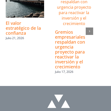
El valor
estratégico de la
Gremios
confianza
empresariales
Julio 21, 2026
respaldan con
urgencia
proyecto para
reactivar la
inversión y el
crecimiento
Julio 17, 2026