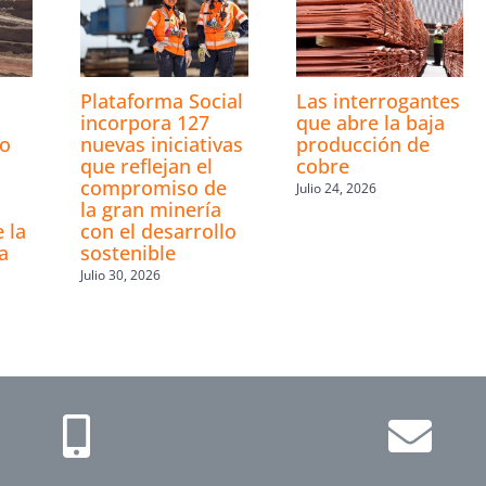
Plataforma Social
Las interrogantes
incorpora 127
que abre la baja
ro
nuevas iniciativas
producción de
que reflejan el
cobre
compromiso de
Julio 24, 2026
la gran minería
 la
con el desarrollo
a
sostenible
Julio 30, 2026