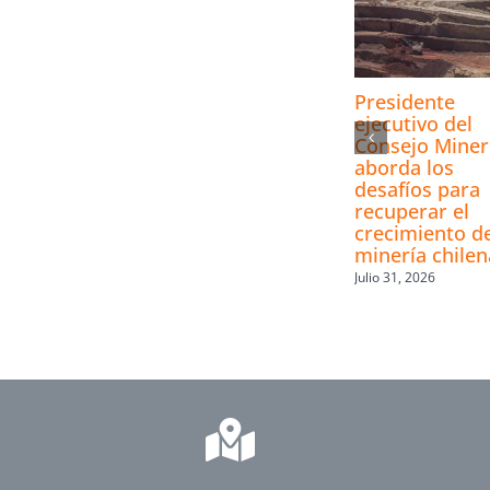
Presidente
ejecutivo del
Consejo Mine
aborda los
desafíos para
recuperar el
crecimiento de
minería chilen
Julio 31, 2026