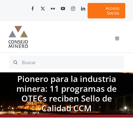
Skip
Acceso
to
Socios
content
Toggle
Navigati
Inicio
Search
for:
Nosotros
Pionero para la industria
Documentos
minera: 11 programas de
Minería en Chile
OTECs reciben Sello de
Plataformas Digitales
Calidad CCM
Comunicaciones