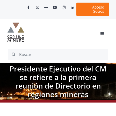
Skip
Acceso
to
Socios
content
Toggle
Navigati
Inicio
Search
for:
Nosotros
Presidente Ejecutivo del CM
Documentos
se refiere a la primera
Minería en Chile
reunión de Directorio en
Plataformas Digitales
regiones mineras
Comunicaciones