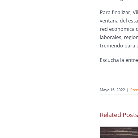
Para finalizar, V
ventana del est
red económica de
laborales, regio
tremendo para el
Escucha la entr
Mayo 16, 2022
|
Pre
Related Post