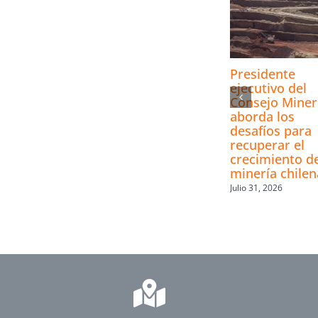
Presidente
ejecutivo del
Consejo Mine
aborda los
desafíos para
recuperar el
crecimiento de
minería chilen
Julio 31, 2026