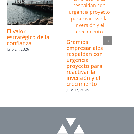
El valor
estratégico de la
Gremios
confianza
empresariales
Julio 21, 2026
respaldan con
urgencia
proyecto para
reactivar la
inversión y el
crecimiento
Julio 17, 2026