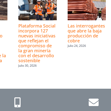
Plataforma Social
Las interrogantes
incorpora 127
que abre la baja
ro
nuevas iniciativas
producción de
que reflejan el
cobre
compromiso de
Julio 24, 2026
la gran minería
 la
con el desarrollo
a
sostenible
Julio 30, 2026