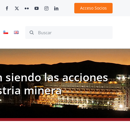
Acceso Socios
Search
for:
 siendo las acciones
stria minera