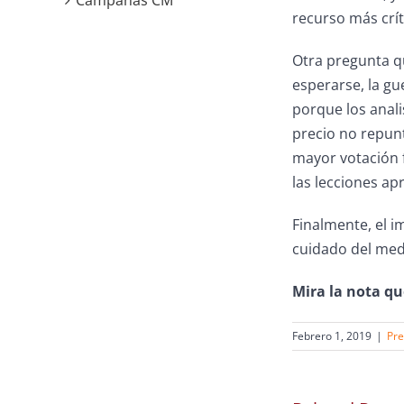
Campañas CM
recurso más crít
Otra pregunta qu
esperarse, la gu
porque los anali
precio no repunt
mayor votación f
las lecciones ap
Finalmente, el i
cuidado del med
Mira la nota qu
Febrero 1, 2019
|
Pr