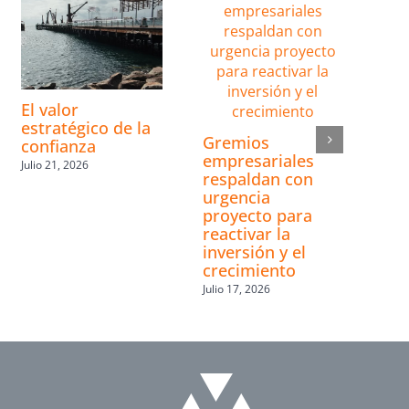
El valor
estratégico de la
Gremios
confianza
empresariales
Julio 21, 2026
respaldan con
urgencia
proyecto para
reactivar la
inversión y el
crecimiento
Julio 17, 2026