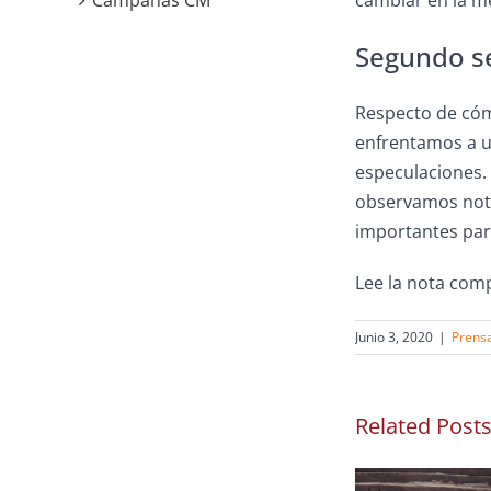
Campañas CM
cambiar en la me
Segundo s
Respecto de cómo
enfrentamos a u
especulaciones.
observamos noti
importantes para
Lee la nota com
Junio 3, 2020
|
Prens
Related Post