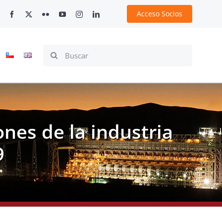
Acceso Socios
Search
for:
nes de la industria
9