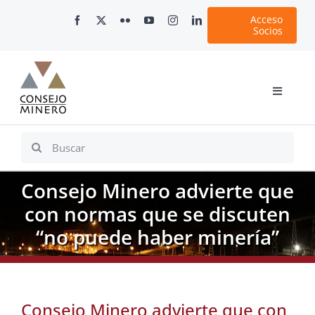
Skip
Acceso
to
Socios
content
Toggle
Navigati
Inicio
Search
for:
Nosotros
Consejo Minero advierte que
Documentos
con normas que se discuten
Minería en Chile
“no puede haber minería”
Plataformas Digitales
Comunicaciones
Consejo Minero advierte que con