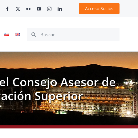
Acceso Socios
Search
for:
el Consejo Asesor de
cación Superior