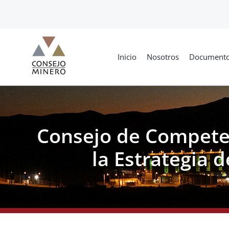
Skip
to
content
Inicio
Nosotros
Document
Consejo de Competen
la Estrategia 