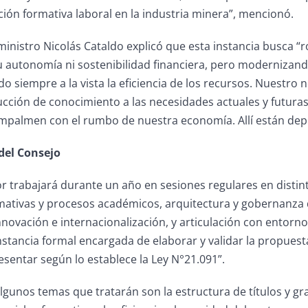
ción formativa laboral en la industria minera”, mencionó.
 ministro Nicolás Cataldo explicó que esta instancia busca “ro
autonomía ni sostenibilidad financiera, pero modernizand
o siempre a la vista la eficiencia de los recursos. Nuestro no
ucción de conocimiento a las necesidades actuales y futuras 
empalmen con el rumbo de nuestra economía. Allí están dep
 del Consejo
r trabajará durante un año en sesiones regulares en distin
mativas y procesos académicos, arquitectura y gobernanza de
novación e internacionalización, y articulación con entorno
nstancia formal encargada de elaborar y validar la propues
sentar según lo establece la Ley N°21.091”.
lgunos temas que tratarán son la estructura de títulos y grad