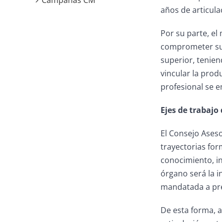
Campañas CM
años de articula
Por su parte, el
comprometer su 
superior, teniend
vincular la prod
profesional se 
Ejes de trabajo
El Consejo Aseso
trayectorias for
conocimiento, in
órgano será la i
mandatada a pre
De esta forma, a