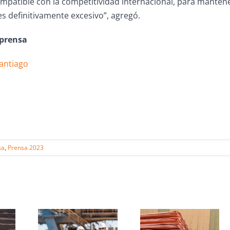
ompatible con la competitividad internacional, para mantener 
s definitivamente excesivo”, agregó.
 prensa
Santiago
sa
,
Prensa 2023
s