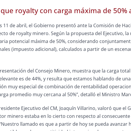
 que royalty con carga máxima de 50% a
 11 de abril, el Gobierno presentó ante la Comisión de Hac
ecto de royalty minero. Según la propuesta del Ejecutivo, l
aria potencial máxima de 50%, considerando conjuntamente 
nales (impuesto adicional), calculados a partir de un escenar
presentación del Consejo Minero, muestra que la carga tot
relevante es de 44%, y resulta que estamos hablando de u
ión muy especial de combinación de rentabilidad operaciona
rga promedio muy cercana al 50%”, detalló el Ministro Marc
Presidente Ejecutivo del CM, Joaquín Villarino, valoró que el
tor minero estaba en lo cierto con respecto al consecuente 
“Nuestro llamado es que a partir de hoy se pueda avanzar ha