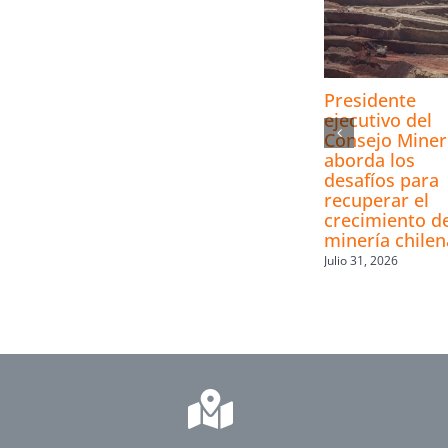
Presidente
ejecutivo del
Consejo Mine
aborda los
desafíos para
recuperar el
crecimiento de
minería chilen
Julio 31, 2026