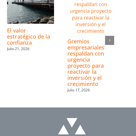
El valor
estratégico de la
Gremios
confianza
empresariales
Julio 21, 2026
respaldan con
urgencia
proyecto para
reactivar la
inversión y el
crecimiento
Julio 17, 2026