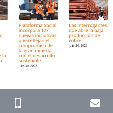
Plataforma Social
Las interrogantes
incorpora 127
que abre la baja
ro
nuevas iniciativas
producción de
que reflejan el
cobre
compromiso de
Julio 24, 2026
la gran minería
 la
con el desarrollo
a
sostenible
Julio 30, 2026