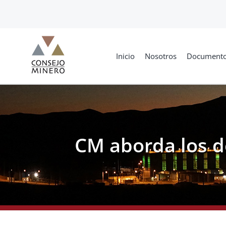
Skip
to
content
Inicio
Nosotros
Document
CM aborda los d