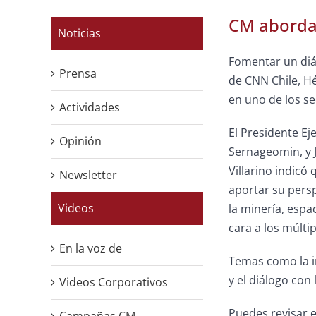
CM aborda 
Noticias
Fomentar un diá
Prensa
de CNN Chile, Hé
en uno de los se
Actividades
El Presidente Ej
Opinión
Sernageomin, y J
Villarino indicó
Newsletter
aportar su pers
Videos
la minería, esp
cara a los múlti
En la voz de
Temas como la in
y el diálogo con
Videos Corporativos
Puedes revisar 