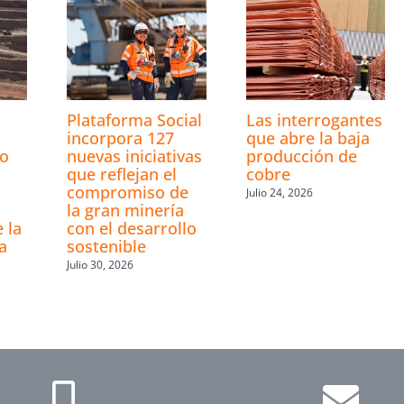
Plataforma Social
Las interrogantes
incorpora 127
que abre la baja
ro
nuevas iniciativas
producción de
que reflejan el
cobre
compromiso de
Julio 24, 2026
la gran minería
 la
con el desarrollo
a
sostenible
Julio 30, 2026