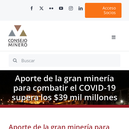
Skip
Acceso
to
Socios
content
Toggle
Navigati
Inicio
Search
for:
Nosotros
Aporte de la gran minería
Documentos
para combatir el COVID-19
Minería en Chile
supera los $39 mil millones
Plataformas Digitales
Comunicaciones
Aporte de la gran minería para