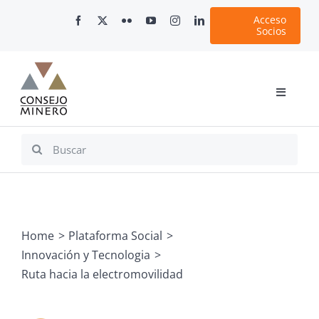
Skip
Acceso
to
Socios
content
Toggle
Navigati
Inicio
Search
for:
Nosotros
Documentos
Minería en Chile
Home
Plataforma Social
Plataformas Digitales
Innovación y Tecnologia
Comunicaciones
Ruta hacia la electromovilidad