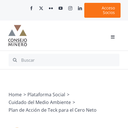
Skip
Acceso
to
Socios
content
Toggle
Navigati
Inicio
Search
for:
Nosotros
Documentos
Minería en Chile
Home
Plataforma Social
Plataformas Digitales
Cuidado del Medio Ambiente
Comunicaciones
Plan de Acción de Teck para el Cero Neto