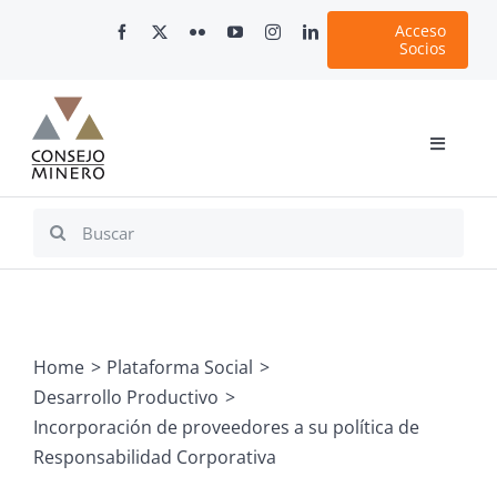
Skip
Acceso
to
Socios
content
Toggle
Navigati
Inicio
Search
for:
Nosotros
Documentos
Minería en Chile
Home
Plataforma Social
Plataformas Digitales
Desarrollo Productivo
Comunicaciones
Incorporación de proveedores a su política de
Responsabilidad Corporativa