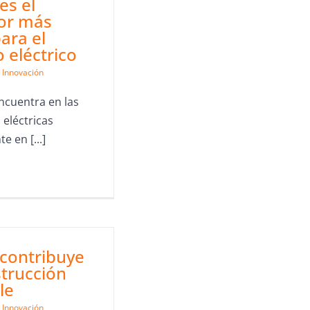
es el
or más
ara el
 eléctrico
Innovación
encuentra en las
 eléctricas
e en [...]
 contribuye
strucción
le
Innovación