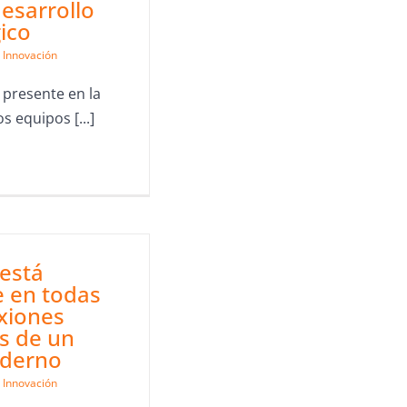
desarrollo
ico
Innovación
 presente en la
s equipos [...]
 está
e en todas
xiones
as de un
derno
Innovación