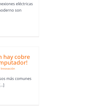
nexiones eléctricas
moderno son
n hay cobre
omputador!
Innovación
usos más comunes
..]