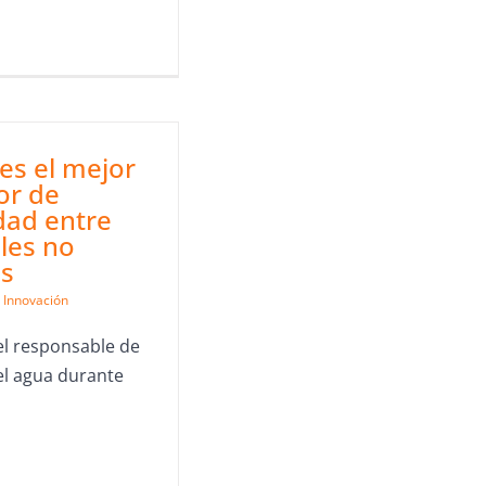
 es el mejor
or de
idad entre
les no
os
Innovación
 el responsable de
el agua durante