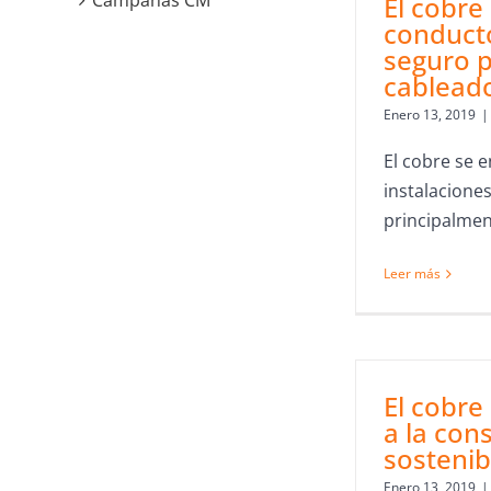
Campañas CM
El cobre 
conduct
seguro p
cableado
Enero 13, 2019
|
El cobre se 
instalaciones
principalment
Leer más
El cobre
a la con
sostenib
Enero 13, 2019
|