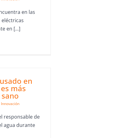
encuentra en las
 eléctricas
e en [...]
 usado en
 es más
 sano
Innovación
 el responsable de
el agua durante