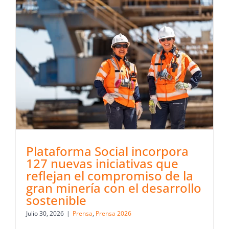
Plataforma Social incorpora
127 nuevas iniciativas que
reflejan el compromiso de la
gran minería con el desarrollo
sostenible
Julio 30, 2026
|
Prensa
,
Prensa 2026