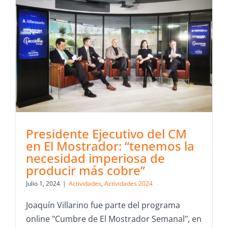
Presidente Ejecutivo del CM
en El Mostrador: “tenemos la
necesidad imperiosa de
producir más cobre”
Julio 1, 2024
|
Actividades
,
Actividades 2024
Joaquín Villarino fue parte del programa
online "Cumbre de El Mostrador Semanal", en