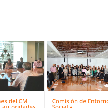
es del CM
Comisión de Entorn
a autoridades
Social y