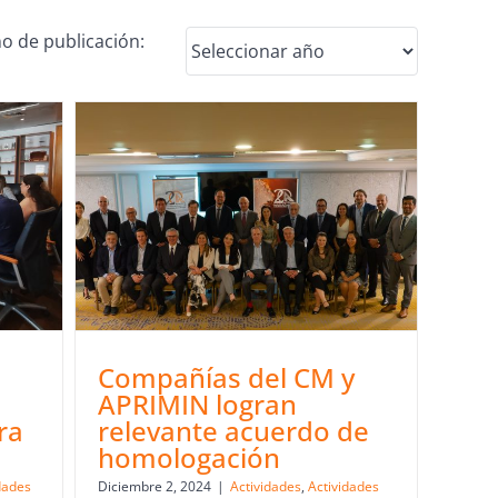
o de publicación:
Compañías del CM y
APRIMIN logran
ra
relevante acuerdo de
homologación
dades
Diciembre 2, 2024
|
Actividades
,
Actividades