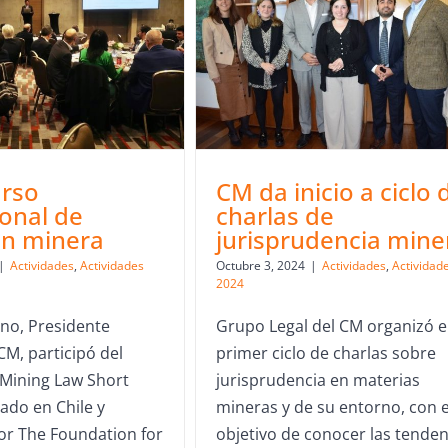
urso
CM da inicio a ciclo 
ional de
charlas de
ión minera
jurisprudencia mine
|
Actividades
,
Actividades
Octubre 3, 2024
|
Actividades
,
Actividad
2024
ino, Presidente
Grupo Legal del CM organizó e
CM, participó del
primer ciclo de charlas sobre
 Mining Law Short
jurisprudencia en materias
zado en Chile y
mineras y de su entorno, con e
or The Foundation for
objetivo de conocer las tenden