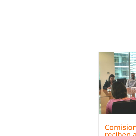
Comision
reciben 