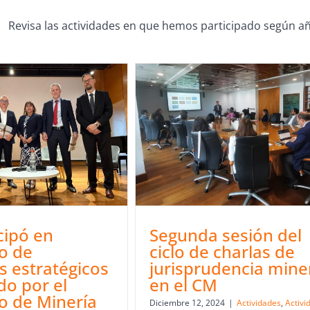
Revisa las actividades en que hemos participado según añ
cipó en
Segunda sesión del
o de
ciclo de charlas de
s estratégicos
jurisprudencia mine
do por el
en el CM
io de Minería
Diciembre 12, 2024
|
Actividades
,
Activi