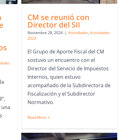
CM se reunió con
o
Director del SII
e
Noviembre 28, 2024
|
Actividades
,
Actividades
2024
os
El Grupo de Aporte Fiscal del CM
sostuvo un encuentro con el
idades
Director del Servicio de Impuestos
Internos, quien estuvo
la
acompañado de la Subdirectora de
Fiscalización y el Subdirector
@”,
Normativo.
n una
s
Read More