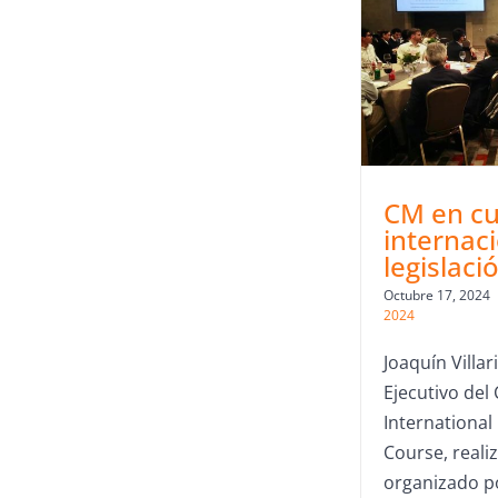
CM en c
internac
legislac
Octubre 17, 2024
2024
Joaquín Villar
Ejecutivo del 
International
Course, reali
organizado p