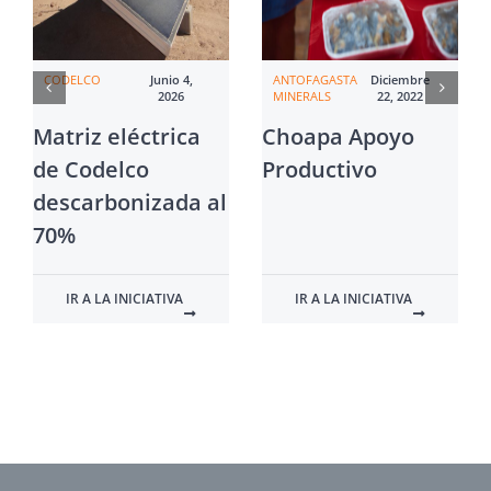
CODELCO
Junio 4,
ANTOFAGASTA
Diciembre
2026
MINERALS
22, 2022
Matriz eléctrica
Choapa Apoyo
de Codelco
Productivo
descarbonizada al
70%
IR A LA INICIATIVA
IR A LA INICIATIVA