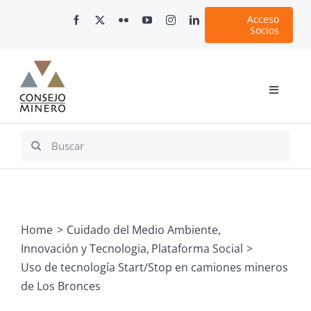
Skip
Acceso
to
Socios
content
Toggle
Navigati
Inicio
Search
for:
Nosotros
Documentos
Minería en Chile
Home
Cuidado del Medio Ambiente
Plataformas Digitales
Innovación y Tecnologia
Plataforma Social
Comunicaciones
Uso de tecnología Start/Stop en camiones mineros
de Los Bronces