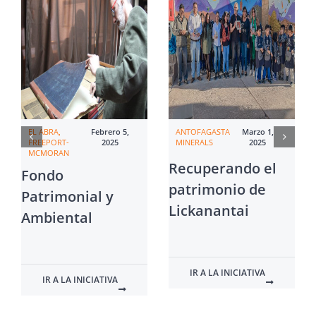
EL ABRA,
Febrero 5,
ANTOFAGASTA
Marzo 1,
FREEPORT-
2025
MINERALS
2025
MCMORAN
Recuperando el
Fondo
patrimonio de
Patrimonial y
Lickanantai
Ambiental
IR A LA INICIATIVA
IR A LA INICIATIVA