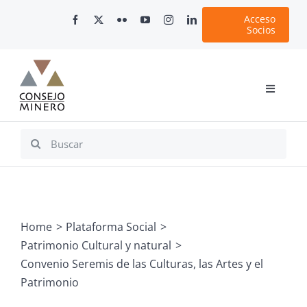
Skip
Acceso
to
Socios
content
Toggle
Navigati
Inicio
Search
for:
Nosotros
Documentos
Minería en Chile
Home
Plataforma Social
Plataformas Digitales
Patrimonio Cultural y natural
Comunicaciones
Convenio Seremis de las Culturas, las Artes y el
Patrimonio