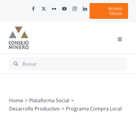
Skip
Acceso
to
Socios
content
Toggle
Navigati
Inicio
Search
for:
Nosotros
Documentos
Minería en Chile
Home
Plataforma Social
Plataformas Digitales
Desarrollo Productivo
Programa Compra Local
Comunicaciones