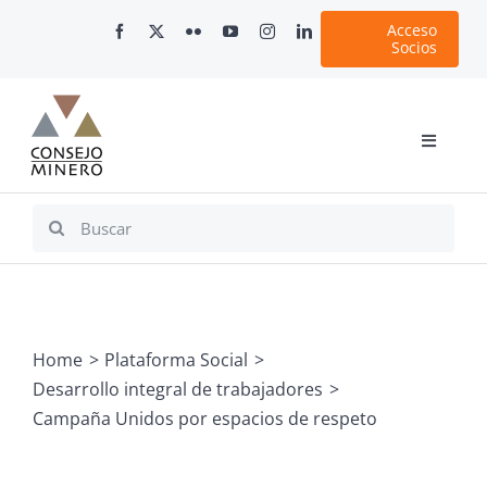
Skip
Acceso
to
Socios
content
Toggle
Navigati
Inicio
Search
for:
Nosotros
Documentos
Minería en Chile
Home
Plataforma Social
Plataformas Digitales
Desarrollo integral de trabajadores
Comunicaciones
Campaña Unidos por espacios de respeto