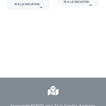
IR A LA INICIATIVA
IR A LA INICIATIVA
Apoquindo Nº3500, piso 7 Las Condes, Santiago,