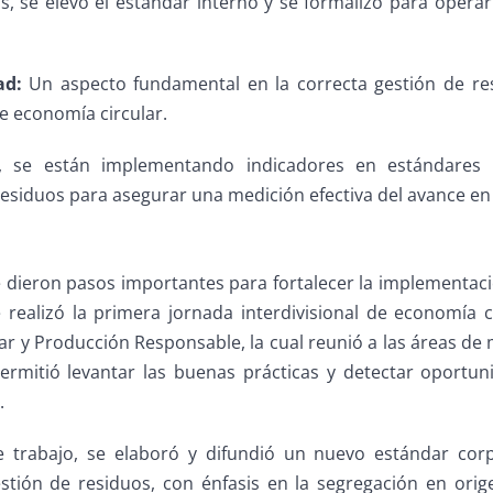
as, se elevó el estándar interno y se formalizó para operar
ad:
Un aspecto fundamental en la correcta gestión de res
e economía circular.
, se están implementando indicadores en estándares 
residuos para asegurar una medición efectiva del avance en
 dieron pasos importantes para fortalecer la implementació
e realizó la primera jornada interdivisional de economía c
r y Producción Responsable, la cual reunió a las áreas de 
permitió levantar las buenas prácticas y detectar oportu
.
e trabajo, se elaboró y difundió un nuevo estándar cor
stión de residuos, con énfasis en la segregación en orig