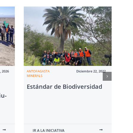
, 2026
ANTOFAGASTA
Diciembre 22, 2022
ANTO
MINERALS
MINE
Estándar de Biodiversidad
AM
iu-
flo
elé
apo
min
IR A LA INICIATIVA