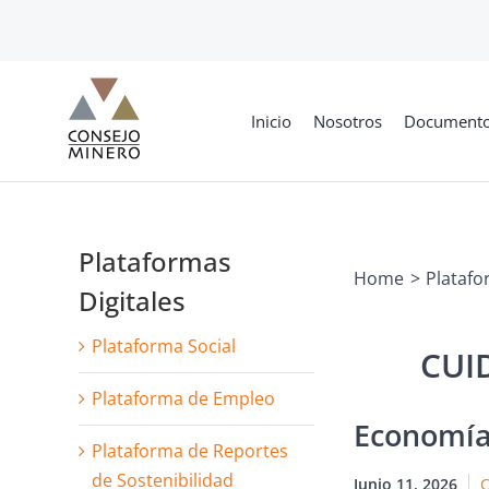
Skip
to
content
Inicio
Nosotros
Document
Plataformas
Home
Platafo
Digitales
Plataforma Social
Plataforma de Empleo
Economía 
Plataforma de Reportes
de Sostenibilidad
Junio 11, 2026
C