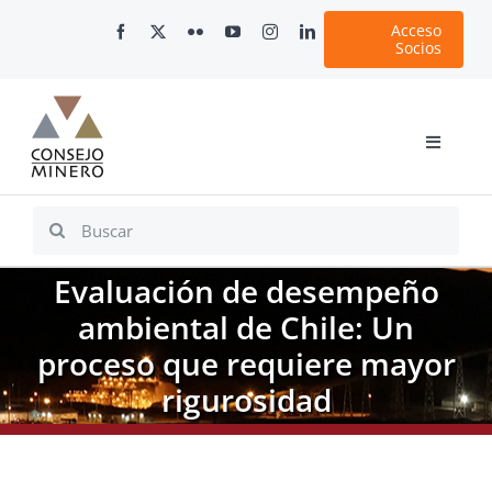
Skip
Acceso
to
Socios
content
Toggle
Navigati
Inicio
Search
for:
Nosotros
Evaluación de desempeño
Documentos
ambiental de Chile: Un
Minería en Chile
proceso que requiere mayor
Plataformas Digitales
rigurosidad
Comunicaciones