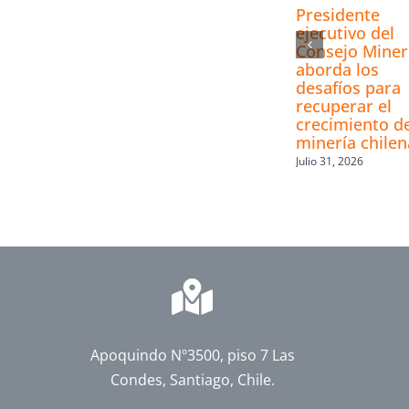
Presidente
ejecutivo del
Consejo Mine
aborda los
desafíos para
recuperar el
crecimiento de
minería chilen
Julio 31, 2026
Apoquindo Nº3500, piso 7 Las
Condes, Santiago, Chile.