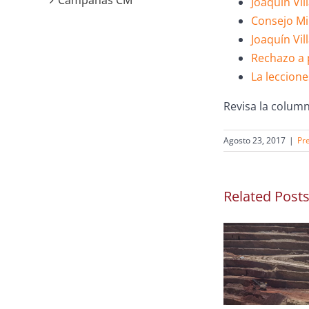
Campañas CM
Joaquín Vil
Consejo Mi
Joaquín Vi
Rechazo a 
La leccion
Revisa la column
Agosto 23, 2017
|
Pr
Related Post