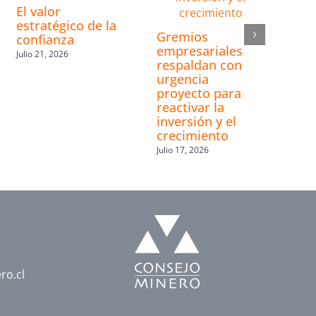
El valor
estratégico de la
Gremios
confianza
empresariales
Julio 21, 2026
respaldan con
urgencia
proyecto para
reactivar la
inversión y el
crecimiento
Julio 17, 2026
ro.cl