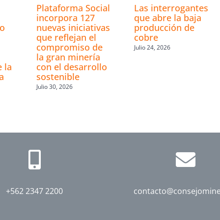
Plataforma Social
Las interrogantes
incorpora 127
que abre la baja
ro
nuevas iniciativas
producción de
que reflejan el
cobre
compromiso de
Julio 24, 2026
la gran minería
 la
con el desarrollo
a
sostenible
Julio 30, 2026
+562 2347 2200
contacto@consejomine