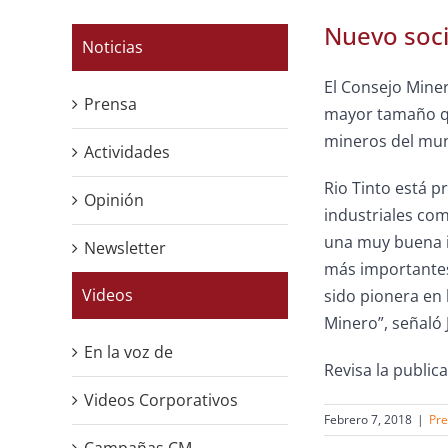
Nuevo soc
Noticias
El Consejo Miner
Prensa
mayor tamaño qu
mineros del mund
Actividades
Rio Tinto está p
Opinión
industriales com
una muy buena i
Newsletter
más importantes
Videos
sido pionera en 
Minero”, señaló 
En la voz de
Revisa la publi
Videos Corporativos
Febrero 7, 2018
|
Pr