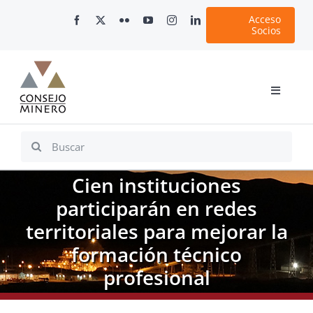
Skip
Acceso
to
Socios
content
Toggle
Navigati
Inicio
Search
for:
Nosotros
Cien instituciones
Documentos
participarán en redes
Minería en Chile
territoriales para mejorar la
Plataformas Digitales
formación técnico
Comunicaciones
profesional