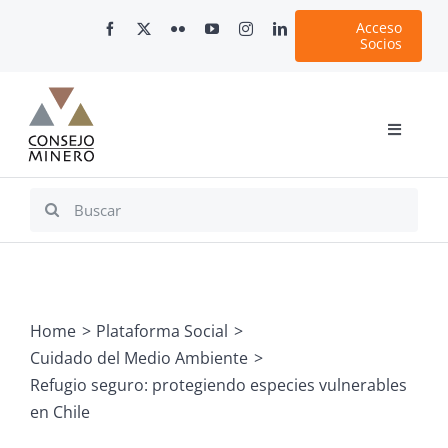
Skip
Acceso
to
Socios
content
Toggle
Navigati
Inicio
Search
for:
Nosotros
Documentos
Minería en Chile
Home
Plataforma Social
Plataformas Digitales
Cuidado del Medio Ambiente
Comunicaciones
Refugio seguro: protegiendo especies vulnerables
en Chile