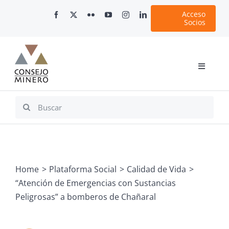
Skip
Acceso
to
Socios
content
Toggle
Navigati
Inicio
Search
for:
Nosotros
Documentos
Minería en Chile
Home
Plataforma Social
Calidad de Vida
Plataformas Digitales
“Atención de Emergencias con Sustancias
Comunicaciones
Peligrosas” a bomberos de Chañaral