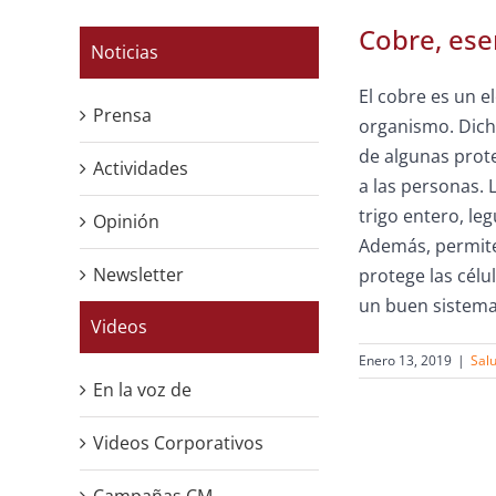
Cobre, esen
Noticias
El cobre es un e
Prensa
organismo. Dich
de algunas prot
Actividades
a las personas.
trigo entero, le
Opinión
Además, permite
Newsletter
protege las célu
un buen sistema
Videos
Enero 13, 2019
|
Sal
En la voz de
Videos Corporativos