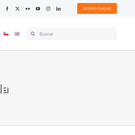
Acceso Socios
Search
for:
da