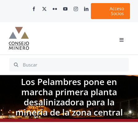
Skip
Acceso
to
Socios
content
Toggle
Navigati
Inicio
Search
for:
Nosotros
Los Pelambres pone en
Documentos
marcha primera planta
Minería en Chile
desalinizadora para la
Plataformas Digitales
minería de la zona central
Comunicaciones