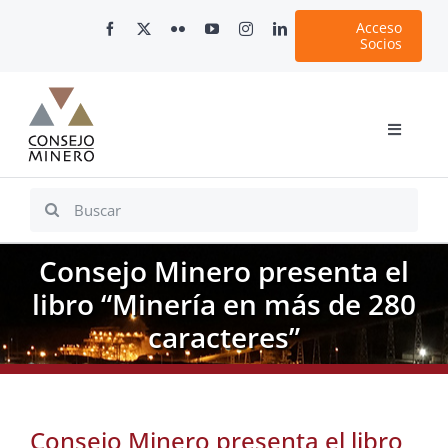
Skip
Acceso
to
Socios
content
Toggle
Navigati
Inicio
Search
for:
Nosotros
Consejo Minero presenta el
Documentos
libro “Minería en más de 280
Minería en Chile
caracteres”
Plataformas Digitales
Comunicaciones
Consejo Minero presenta el libro