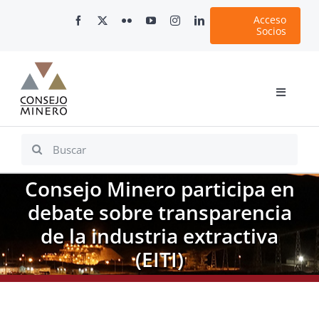
Skip
Acceso
to
Socios
content
Toggle
Navigati
Inicio
Search
for:
Nosotros
Consejo Minero participa en
Documentos
debate sobre transparencia
Minería en Chile
de la industria extractiva
Plataformas Digitales
(EITI)
Comunicaciones