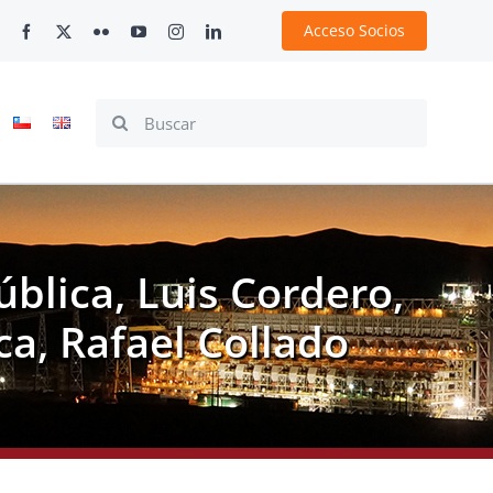
Acceso Socios
Search
for:
blica, Luis Cordero,
ca, Rafael Collado