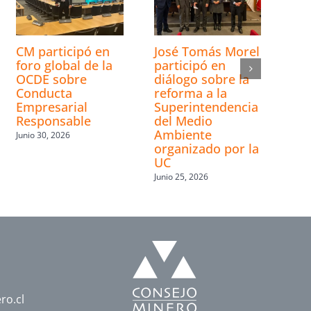
CM participó en
José Tomás Morel
foro global de la
participó en
OCDE sobre
diálogo sobre la
Conducta
reforma a la
Empresarial
Superintendencia
Responsable
del Medio
Ambiente
Junio 30, 2026
organizado por la
UC
Junio 25, 2026
ro.cl