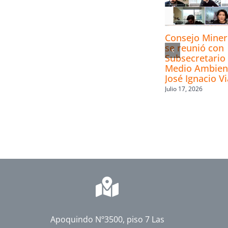
Consejo Mine
se reunió con
Subsecretario 
Medio Ambien
José Ignacio Vi
Julio 17, 2026
Apoquindo Nº3500, piso 7 Las