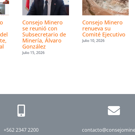
ro
Consejo Minero
Consejo Minero
se reunió con
renueva su
del
Subsecretario de
Comité Ejecutivo
te,
Minería, Álvaro
Julio 10, 2026
al
González
Julio 15, 2026
+562 2347 2200
contacto@consejomine