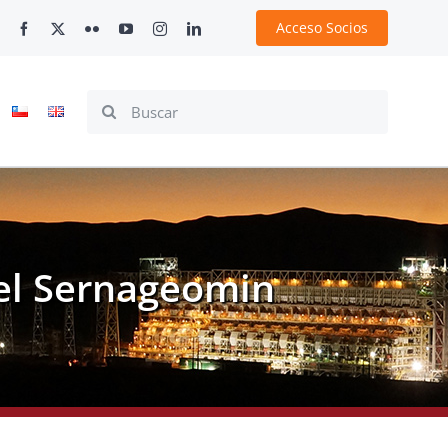
Acceso Socios
Search
for:
del Sernageomin