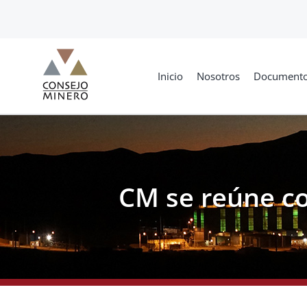
Skip
to
content
Inicio
Nosotros
Document
CM se reúne co