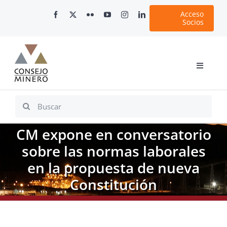
Skip
Acceso
to
Socios
content
Toggle
Navigati
Inicio
Search
for:
Nosotros
CM expone en conversatorio
Documentos
sobre las normas laborales
Minería en Chile
en la propuesta de nueva
Plataformas Digitales
Constitución
Comunicaciones