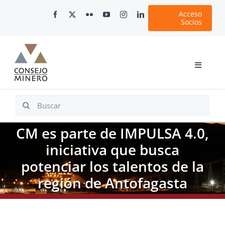
Skip
Acceso
to
Socios
content
Toggle
Navigati
Inicio
Search
for:
Nosotros
CM es parte de IMPULSA 4.0,
Documentos
iniciativa que busca
Minería en Chile
potenciar los talentos de la
Plataformas Digitales
región de Antofagasta
Comunicaciones