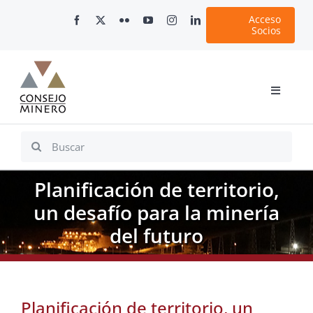
Skip
Acceso
to
Socios
content
Toggle
Navigati
Inicio
Search
for:
Nosotros
Planificación de territorio,
Documentos
un desafío para la minería
Minería en Chile
del futuro
Plataformas Digitales
Comunicaciones
Planificación de territorio, un